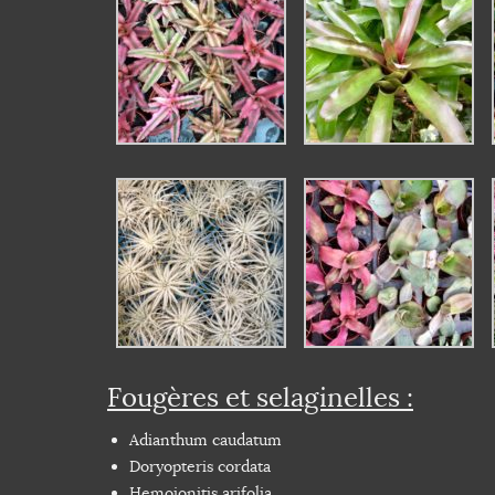
Fougères et selaginelles :
Adianthum caudatum
Doryopteris cordata
Hemoionitis arifolia