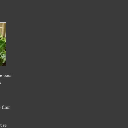
se pour
s
 finir
t se