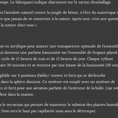
otope. Le fabriquant indique clairement sur le carton d’emballage :
t l’antidote naturel contre la jungle de béton. A l’ère du numérique
nt que jamais de se connecter à la nature. Après tout, c’est une quest
e la nature chez vous »
ué en acrylique pour assurer une transparence optimale de l’ensemb
qui donnent une parfaite luminosité sur l’ensemble de l’espace plant
cycle de 12 heures de nuit et de 12 heures de jour. Chaque rythme
nt 30 minutes et se termine par une baisse de la luminosité (30 min
glable sur 3 positions (faible/ moyen et fort) qui se déclenche
r dans la sphère diminue. Ce système est couplé avec un système de
 et fort) pour une aération parfaite de l’intérieur de la bulle. L’air est
odeur dans la maison.
s le terrarium qui permet de maintenir le substrat des plantes humid
’eau vers le haut par capillarité mais sans le détremper.