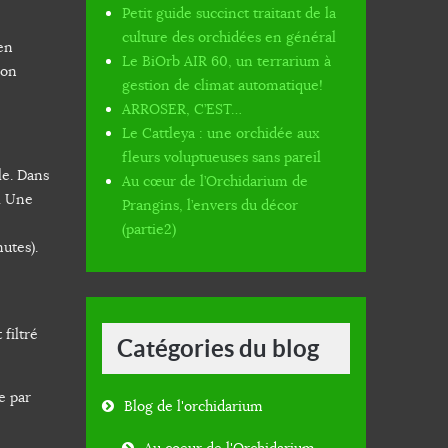
Petit guide succinct traitant de la
culture des orchidées en général
 en
Le BiOrb AIR 60, un terrarium à
ion
gestion de climat automatique!
ARROSER, C’EST…
Le Cattleya : une orchidée aux
fleurs voluptueuses sans pareil
le. Dans
Au cœur de l’Orchidarium de
é. Une
Prangins, l’envers du décor
(partie2)
utes).
 filtré
Catégories du blog
e par
Blog de l'orchidarium