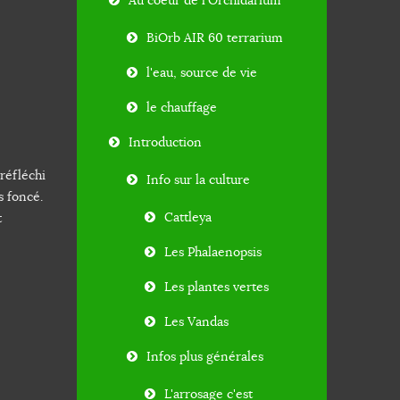
Au coeur de l'Orchidarium
BiOrb AIR 60 terrarium
l'eau, source de vie
le chauffage
Introduction
réfléchi
Info sur la culture
s foncé.
Cattleya
t
Les Phalaenopsis
Les plantes vertes
Les Vandas
Infos plus générales
L'arrosage c'est