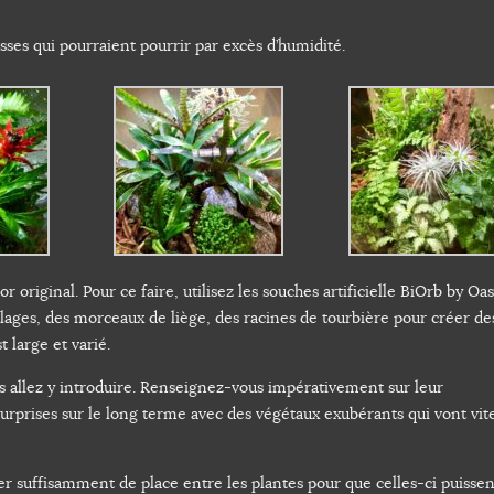
asses qui pourraient pourrir par excès d’humidité.
original. Pour ce faire, utilisez les souches artificielle BiOrb by Oa
lages, des morceaux de liège, des racines de tourbière pour créer de
 large et varié.
s allez y introduire. Renseignez-vous impérativement sur leur
rprises sur le long terme avec des végétaux exubérants qui vont vite
er suffisamment de place entre les plantes pour que celles-ci puissen