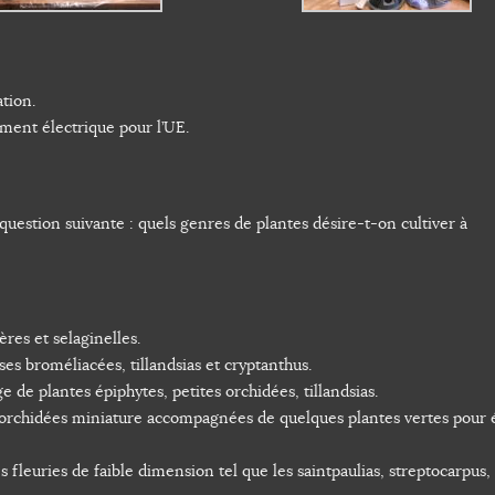
tion.
ment électrique pour l’UE.
a question suivante : quels genres de plantes désire-t-on cultiver à
res et selaginelles.
es broméliacées, tillandsias et cryptanthus.
de plantes épiphytes, petites orchidées, tillandsias.
’orchidées miniature accompagnées de quelques plantes vertes pour 
fleuries de faible dimension tel que les saintpaulias, streptocarpus,