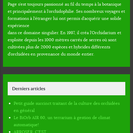
Page s’est toujours passionné au fil du temps à la botanique
et principalement à l’orchidophilie. Ses nombreux voyages et
formations à l’étranger lui ont permis d’acquérir une solide
expérience
dans ce domaine singulier. En 1997, il créa l’Orchidarium et
exploite depuis les 1000 mètres carrés de serres où sont
cultivées plus de 2000 espèces et hybrides différents
d’orchidées en provenance du monde entier.
Derniers articles
Petit guide succinct traitant de la culture des orchidées
en général
Le BiOrb AIR 60, un terrarium à gestion de climat
automatique!
ARROSER, C’EST…