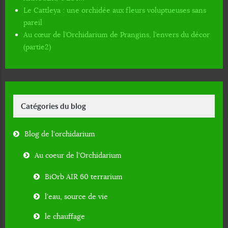
Le Cattleya : une orchidée aux fleurs voluptueuses sans
pareil
Au cœur de l’Orchidarium de Prangins, l’envers du décor
(partie2)
Catégories du blog
Blog de l'orchidarium
Au coeur de l'Orchidarium
BiOrb AIR 60 terrarium
l'eau, source de vie
le chauffage