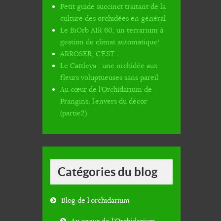
Petit guide succinct traitant de la
culture des orchidées en général
Le BiOrb AIR 60, un terrarium à
gestion de climat automatique!
ARROSER, C’EST…
Le Cattleya : une orchidée aux
fleurs voluptueuses sans pareil
Au cœur de l’Orchidarium de
Prangins, l’envers du décor
(partie2)
Catégories du blog
Blog de l'orchidarium