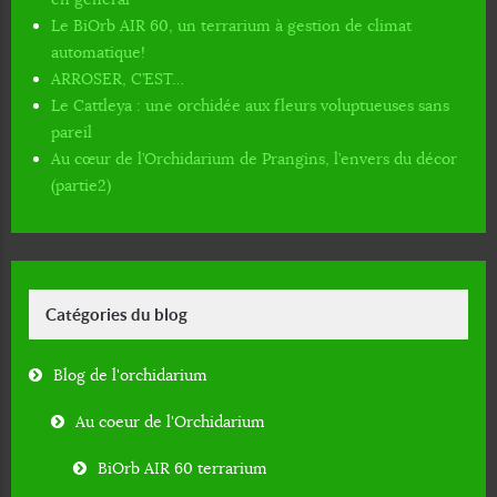
Le BiOrb AIR 60, un terrarium à gestion de climat
automatique!
ARROSER, C’EST…
Le Cattleya : une orchidée aux fleurs voluptueuses sans
pareil
Au cœur de l’Orchidarium de Prangins, l’envers du décor
(partie2)
Catégories du blog
Blog de l'orchidarium
Au coeur de l'Orchidarium
BiOrb AIR 60 terrarium