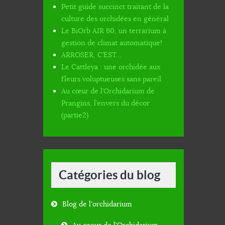
Petit guide succinct traitant de la
culture des orchidées en général
Le BiOrb AIR 60, un terrarium à
gestion de climat automatique!
ARROSER, C’EST…
Le Cattleya : une orchidée aux
fleurs voluptueuses sans pareil
Au cœur de l’Orchidarium de
Prangins, l’envers du décor
(partie2)
Catégories du blog
Blog de l'orchidarium