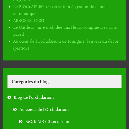
Le BiOrb AIR 60, un terrarium à gestion de climat
automatique!
ARROSER, C’EST…
Le Cattleya : une orchidée aux fleurs voluptueuses sans
pareil
Au cœur de l’Orchidarium de Prangins, l’envers du décor
(partie2)
Catégories du blog
Blog de l'orchidarium
Au coeur de l'Orchidarium
BiOrb AIR 60 terrarium