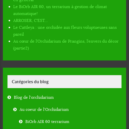
Le BiOrb AIR 60, un terrarium à gestion de climat
automatique!
ARROSER, C’EST…
Le Cattleya : une orchidée aux fleurs voluptueuses sans
pareil
Au cœur de l’Orchidarium de Prangins, l’envers du décor
(partie2)
Catégories du blog
Blog de l'orchidarium
Au coeur de l'Orchidarium
BiOrb AIR 60 terrarium