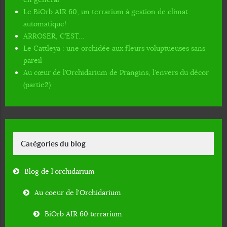
Le BiOrb AIR 60, un terrarium à gestion de climat
automatique!
ARROSER, C’EST…
Le Cattleya : une orchidée aux fleurs voluptueuses sans
pareil
Au cœur de l’Orchidarium de Prangins, l’envers du décor
(partie2)
Catégories du blog
Blog de l'orchidarium
Au coeur de l'Orchidarium
BiOrb AIR 60 terrarium