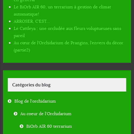
Le BiOrb AIR 60, un terrarium à gestion de climat
automatique!
ARROSER, C’EST…
Le Cattleya : une orchidée aux fleurs voluptueuses sans
pareil
Au cœur de l’Orchidarium de Prangins, l’envers du décor
(partie2)
Catégories du blog
Blog de l'orchidarium
Au coeur de l'Orchidarium
BiOrb AIR 60 terrarium