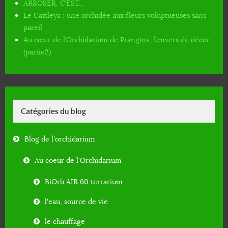
ARROSER, C’EST…
Le Cattleya : une orchidée aux fleurs voluptueuses sans
pareil
Au cœur de l’Orchidarium de Prangins, l’envers du décor
(partie2)
Catégories du blog
Blog de l'orchidarium
Au coeur de l'Orchidarium
BiOrb AIR 60 terrarium
l'eau, source de vie
le chauffage