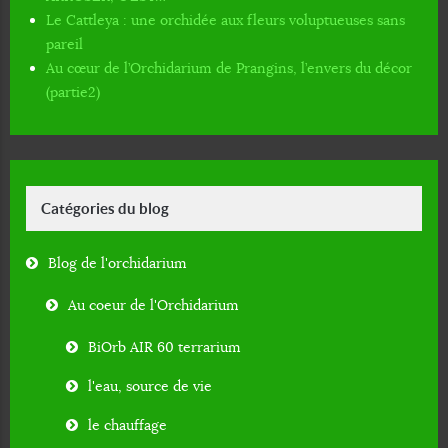
Le Cattleya : une orchidée aux fleurs voluptueuses sans
pareil
Au cœur de l’Orchidarium de Prangins, l’envers du décor
(partie2)
Catégories du blog
Blog de l'orchidarium
Au coeur de l'Orchidarium
BiOrb AIR 60 terrarium
l'eau, source de vie
le chauffage