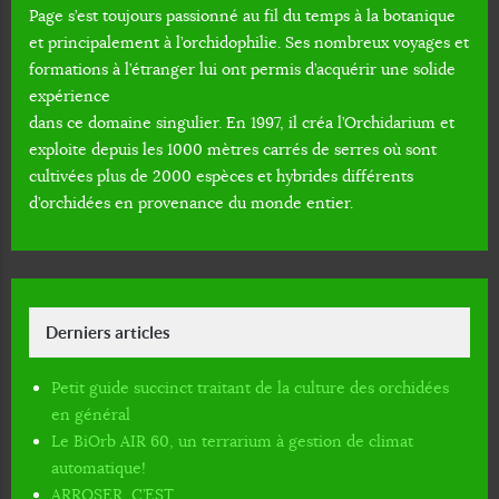
Page s’est toujours passionné au fil du temps à la botanique
et principalement à l’orchidophilie. Ses nombreux voyages et
formations à l’étranger lui ont permis d’acquérir une solide
expérience
dans ce domaine singulier. En 1997, il créa l’Orchidarium et
exploite depuis les 1000 mètres carrés de serres où sont
cultivées plus de 2000 espèces et hybrides différents
d’orchidées en provenance du monde entier.
Derniers articles
Petit guide succinct traitant de la culture des orchidées
en général
Le BiOrb AIR 60, un terrarium à gestion de climat
automatique!
ARROSER, C’EST…