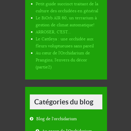
Petit guide succinct traitant de la
culture des orchidées en général
Le BiOrb AIR 60, un terrarium à
gestion de climat automatique!
ARROSER, C’EST…
Le Cattleya : une orchidée aux
fleurs voluptueuses sans pareil
Au cœur de l’Orchidarium de
Prangins, l’envers du décor
(partie2)
Catégories du blog
Blog de l'orchidarium